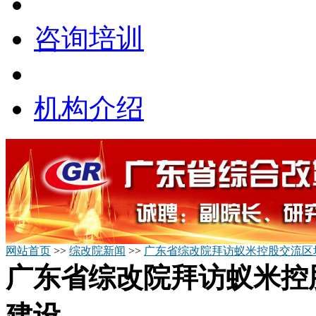
咨询培训
机构介绍
网站首页
>>
综改院新闻
>>
广东省综改院拜访蚁米控股交流区
广东省综改院拜访蚁米控
建设