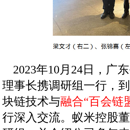
2023
年
10
月
24
日，广东
理事长携调研组一行，到
块链技术与
融合“百会链
行深入交流。蚁米控股董