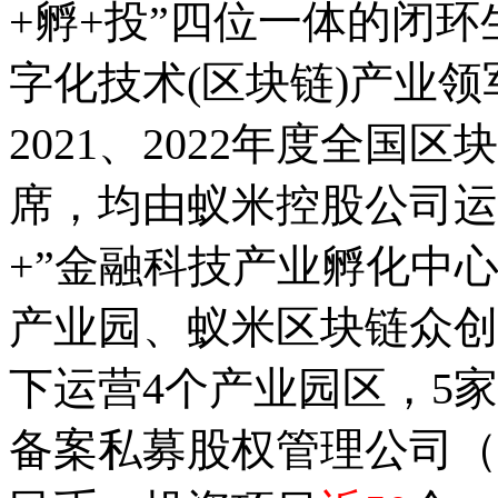
+
孵
+
投”四位一体的闭环
字化技术
(
区块链
)
产业领
2021
、
2022
年度全国区块
席，均由蚁米控股公司运
+
”金融科技产业孵化中
产业园、蚁米区块链众创
下运营
4
个产业园区，
5
家
备案私募股权管理公司（