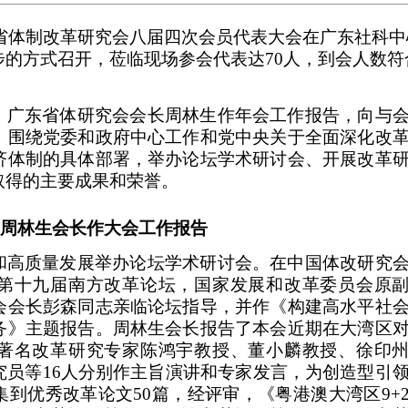
省体制改革研究会八届四次会员代表大会在
广东社科中
步的方式召开，莅临现场参会代表达
70人，到会人数符
、广东省体研究会会长周林生作年会工作报告，向与
，
围绕党委和政府中心工作
和党中央关于全面深化改
济体制的具体部署，举办
论坛学术研讨会、
开展改革
取得的主要
成果
和荣誉。
周林生会长作大会工作报告
和高质量发展举办论坛学术研讨会。在中国体改研究
第十九届南方改革论坛，国家发展和改革委员会原
会会长彭森同志亲临论坛指导，并作《构建高水平社
务》主题报告。周林生会长报告了本会近期在大湾区
著名改革研究专家陈鸿宇教授、董小麟教授、徐印
究员等
16人分别作主旨演讲和专家发言，为创造型引
到优秀改革论文50篇，经评审，《粤港澳大湾区9+