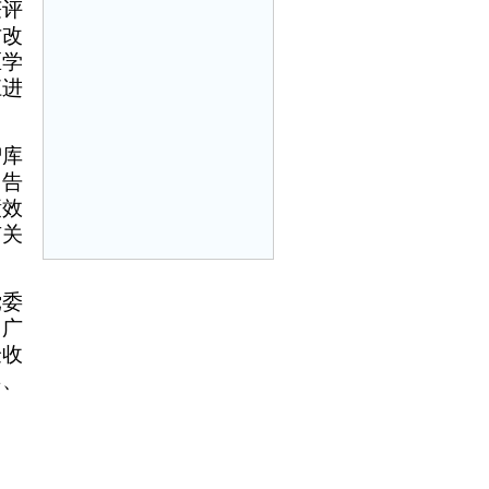
获评
方改
区学
江进
智库
告
绩效
有关
党委
响广
验收
年、