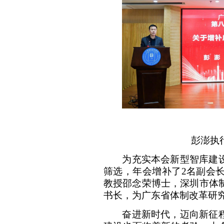
彭澎执
为充实本会新型智库建
筛选，年会增补了
2名副会
教授
邵念荣博士，
深圳市体
书长，为广东省体制改革研
奋进新时代，迈向新征