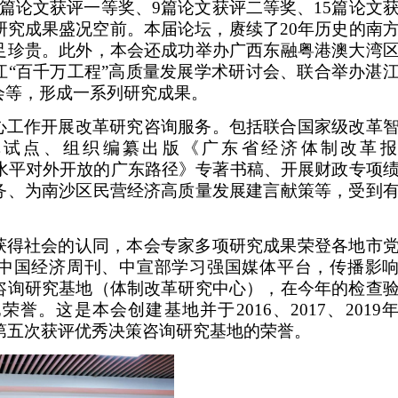
篇论文获评一等奖、9篇论文获评二等奖、15篇论文
研究成果盛况空前。本届论坛，赓续了20年历史的南
足珍贵。此外，本会还成功举办广西东融粤港澳大湾
江“百千万工程”高质量发展学术研讨会、联合举办湛
会等，形成一系列研究成果。
心工作开展改革研究咨询服务。包括联合国家级改革
革试点、组织编纂出版《广东省经济体制改革报
高水平对外开放的广东路径》专著书稿、开展财政专项
务、为南沙区民营经济高质量发展建言献策等，受到
获得社会的认同，本会专家多项研究成果荣登各地市
中国经济周刊、中宣部学习强国媒体平台，传播影
咨询研究基地（体制改革研究中心），在今年的检查
基地荣誉。这是本会创建基地
并于
2016、2017、2019
第五次获评优秀决策咨询研究基地的荣誉。