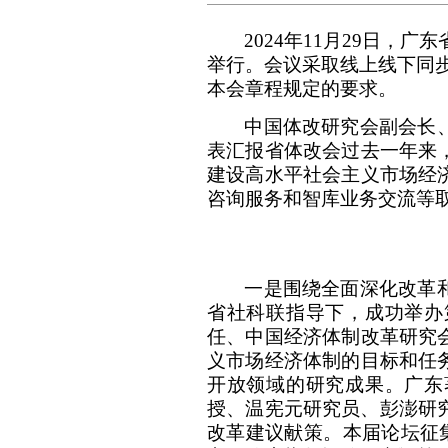
2024
年
11
月
29
日，广东
举行
。
会议采取线上线下同
本会章程规定的要求。
中国体改研究会副会长
表汇报省体改会
过去一年
来
建设高水平社会主义市场经
咨询服务和智库业务交流等
一是围绕全面深化改革
省社科联指导下，成功举办
任、中国经济体制改革研究
义市场经济体制的目标和任
开放领域的研究成果。广东
授、温宪元研究员、彭澎研
改革建议献策。本届论坛征集