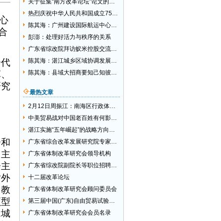
关于征集“南方改革论坛”论文的通知
热烈庆祝中华人民共和国成立75周年
心
陈其海：广州建设国际航运中心的目标追求坚定不移
合
彭澎：处理好活力与秩序的关系
广东省综改院拜访蚁米控股交流区块链技术与新型智库建设
会代
陈其海：湛江城乡区域协调发展思路创新的建议
革、
陈其海：县域大招商要知己知彼还须创新理念
研究
最热文章
2月12日周振江：南海区行政体制综合改革对我国的启示
中美贸易战对中国老百姓有何影响？
湛江实施“五年崛起”的战略方向选择
会和
广东省综合改革发展研究院专家委员会
副主
广东省体制改革研究会领导机构
会主
广东省综改院副院长等职位招聘启事
对外
十二届改革论坛
州教
广东省体制改革研究会顾问委员会
领型
第三届中国(广东)自由贸易试验区大讲坛活动邀请函
2城
广东省体制改革研究会会员名录